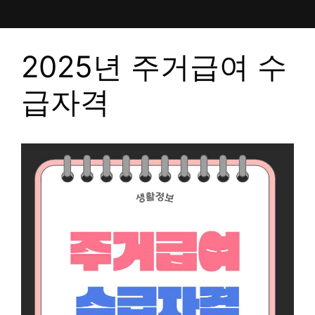
컨
텐
츠
2025년 주거급여 수
로
건
급자격
너
뛰
기