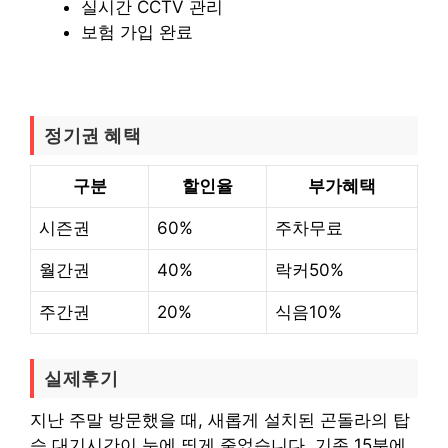
실시간 CCTV 관리
보험 가입 완료
정기권 혜택
구분
할인율
부가혜택
시즌권
60%
주차무료
월간권
40%
락커50%
주간권
20%
식음10%
실제후기
지난 주말 방문했을 때, 새롭게 설치된 곤돌라의 탑
승 대기시간이 눈에 띄게 줄었습니다. 기존 15분에